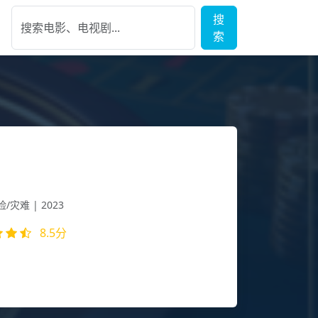
搜
索
地球2
/灾难 | 2023
8.5分
将毁灭，人类在地球表面建造出巨大的推进器，寻
...