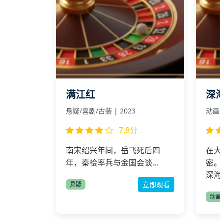
满江红
深
悬疑/喜剧/古装 | 2023
动画/
7.8分
南宋绍兴年间，岳飞死后四
在
年，秦桧率兵与金国会谈...
密
深海
立即观看
悬疑
动