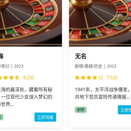
海
无名
奇幻 | 2023
剧情/悬疑/历史 | 2023
8.2分
7.5分
大海的最深处，藏着所有秘
1941年，太平洋战争爆发
。一位现代少女误入梦幻的
共地下党员冒险传递情报...
世界...
立即
剧情
立即观看
画